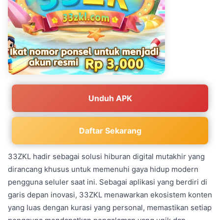
Unduh APK
Daftar Sekarang
33ZKL hadir sebagai solusi hiburan digital mutakhir yang
dirancang khusus untuk memenuhi gaya hidup modern
pengguna seluler saat ini. Sebagai aplikasi yang berdiri di
garis depan inovasi, 33ZKL menawarkan ekosistem konten
yang luas dengan kurasi yang personal, memastikan setiap