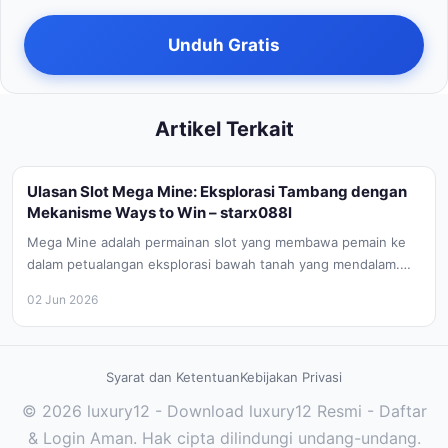
Unduh Gratis
Artikel Terkait
Ulasan Slot Mega Mine: Eksplorasi Tambang dengan
Mekanisme Ways to Win – starx088l
Mega Mine adalah permainan slot yang membawa pemain ke
dalam petualangan eksplorasi bawah tanah yang mendalam.
Dengan mengusung tema pertambangan...
02 Jun 2026
Syarat dan Ketentuan
Kebijakan Privasi
© 2026 luxury12 - Download luxury12 Resmi - Daftar
& Login Aman. Hak cipta dilindungi undang-undang.