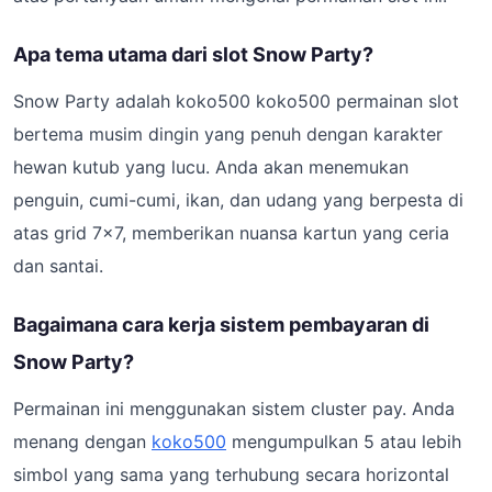
Apa tema utama dari slot Snow Party?
Snow Party adalah koko500 koko500 permainan slot
bertema musim dingin yang penuh dengan karakter
hewan kutub yang lucu. Anda akan menemukan
penguin, cumi-cumi, ikan, dan udang yang berpesta di
atas grid 7×7, memberikan nuansa kartun yang ceria
dan santai.
Bagaimana cara kerja sistem pembayaran di
Snow Party?
Permainan ini menggunakan sistem cluster pay. Anda
menang dengan
koko500
mengumpulkan 5 atau lebih
simbol yang sama yang terhubung secara horizontal