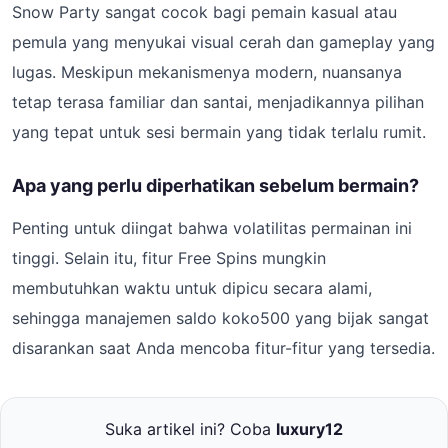
Snow Party sangat cocok bagi pemain kasual atau
pemula yang menyukai visual cerah dan gameplay yang
lugas. Meskipun mekanismenya modern, nuansanya
tetap terasa familiar dan santai, menjadikannya pilihan
yang tepat untuk sesi bermain yang tidak terlalu rumit.
Apa yang perlu diperhatikan sebelum bermain?
Penting untuk diingat bahwa volatilitas permainan ini
tinggi. Selain itu, fitur Free Spins mungkin
membutuhkan waktu untuk dipicu secara alami,
sehingga manajemen saldo koko500 yang bijak sangat
disarankan saat Anda mencoba fitur-fitur yang tersedia.
Suka artikel ini? Coba
luxury12