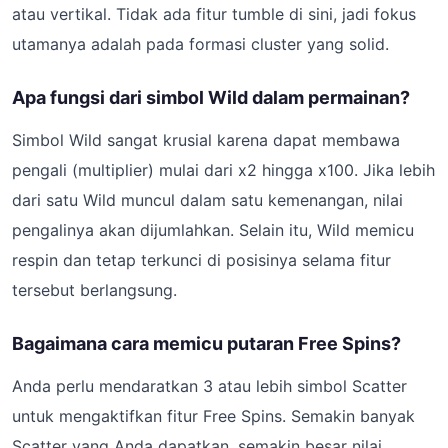
atau vertikal. Tidak ada fitur tumble di sini, jadi fokus
utamanya adalah pada formasi cluster yang solid.
Apa fungsi dari simbol Wild dalam permainan?
Simbol Wild sangat krusial karena dapat membawa
pengali (multiplier) mulai dari x2 hingga x100. Jika lebih
dari satu Wild muncul dalam satu kemenangan, nilai
pengalinya akan dijumlahkan. Selain itu, Wild memicu
respin dan tetap terkunci di posisinya selama fitur
tersebut berlangsung.
Bagaimana cara memicu putaran Free Spins?
Anda perlu mendaratkan 3 atau lebih simbol Scatter
untuk mengaktifkan fitur Free Spins. Semakin banyak
Scatter yang Anda dapatkan, semakin besar nilai