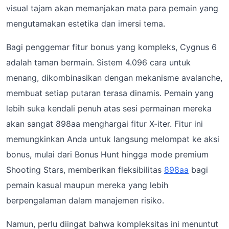
visual tajam akan memanjakan mata para pemain yang
mengutamakan estetika dan imersi tema.
Bagi penggemar fitur bonus yang kompleks, Cygnus 6
adalah taman bermain. Sistem 4.096 cara untuk
menang, dikombinasikan dengan mekanisme avalanche,
membuat setiap putaran terasa dinamis. Pemain yang
lebih suka kendali penuh atas sesi permainan mereka
akan sangat 898aa menghargai fitur X-iter. Fitur ini
memungkinkan Anda untuk langsung melompat ke aksi
bonus, mulai dari Bonus Hunt hingga mode premium
Shooting Stars, memberikan fleksibilitas
898aa
bagi
pemain kasual maupun mereka yang lebih
berpengalaman dalam manajemen risiko.
Namun, perlu diingat bahwa kompleksitas ini menuntut