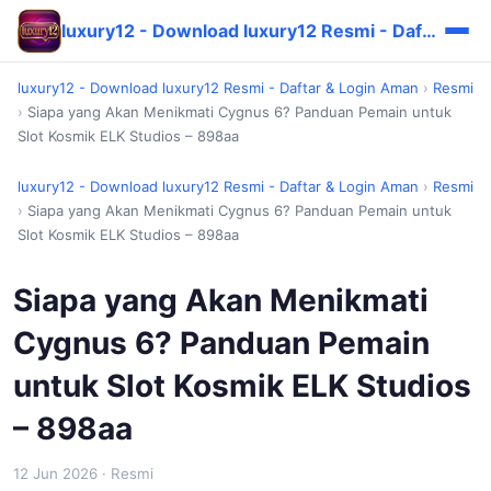
luxury12 - Download luxury12 Resmi - Daftar & Login Aman
luxury12 - Download luxury12 Resmi - Daftar & Login Aman
›
Resmi
›
Siapa yang Akan Menikmati Cygnus 6? Panduan Pemain untuk
Slot Kosmik ELK Studios – 898aa
luxury12 - Download luxury12 Resmi - Daftar & Login Aman
›
Resmi
›
Siapa yang Akan Menikmati Cygnus 6? Panduan Pemain untuk
Slot Kosmik ELK Studios – 898aa
Siapa yang Akan Menikmati
Cygnus 6? Panduan Pemain
untuk Slot Kosmik ELK Studios
– 898aa
12 Jun 2026
· Resmi