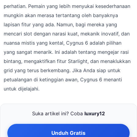
perhatian. Pemain yang lebih menyukai kesederhanaan
mungkin akan merasa tertantang oleh banyaknya
lapisan fitur yang ada. Namun, bagi mereka yang
mencari slot dengan narasi kuat, mekanik inovatif, dan
nuansa mistis yang kental, Cygnus 6 adalah pilihan
yang sangat menarik. Ini adalah tentang mengejar rasi
bintang, mengaktifkan fitur Starlight, dan menaklukkan
grid yang terus berkembang. Jika Anda siap untuk
petualangan di ketinggian awan, Cygnus 6 menanti
untuk dijelajahi.
Suka artikel ini? Coba
luxury12
Unduh Gratis